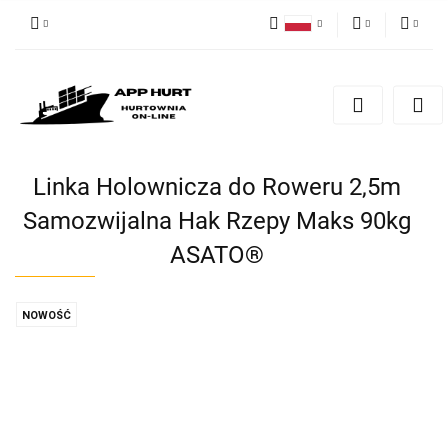
Polski
PLN
Zaloguj się
English
Zarejestruj się
EUR
Dodaj zgłoszenie
Zgody cookies
Linka Holownicza do Roweru 2,5m
Samozwijalna Hak Rzepy Maks 90kg
ASATO®
NOWOŚĆ