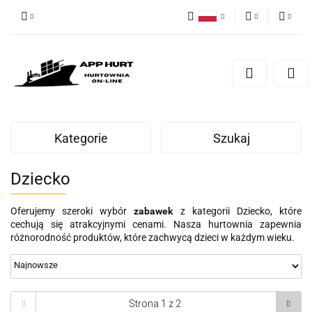
Polski
PLN
Zaloguj się
English
Zarejestruj się
EUR
Dodaj zgłoszenie
Zgody cookies
Kategorie
Szukaj
Dziecko
Oferujemy szeroki wybór
zabawek
z kategorii Dziecko, które
cechują się atrakcyjnymi cenami. Nasza hurtownia zapewnia
różnorodność produktów, które zachwycą dzieci w każdym wieku.