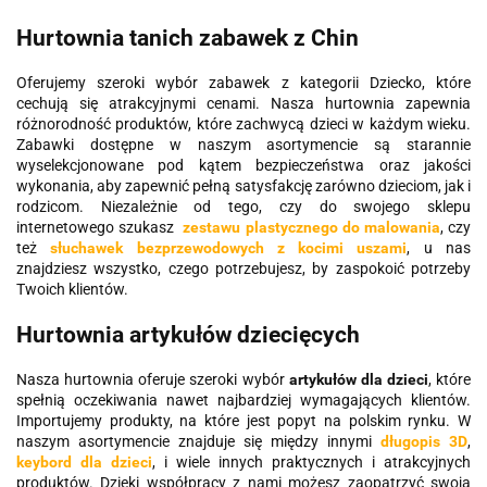
Hurtownia tanich zabawek z Chin
Oferujemy szeroki wybór zabawek z kategorii Dziecko, które
cechują się atrakcyjnymi cenami. Nasza hurtownia zapewnia
różnorodność produktów, które zachwycą dzieci w każdym wieku.
Zabawki dostępne w naszym asortymencie są starannie
wyselekcjonowane pod kątem bezpieczeństwa oraz jakości
wykonania, aby zapewnić pełną satysfakcję zarówno dzieciom, jak i
rodzicom. Niezależnie od tego, czy do swojego sklepu
internetowego szukasz
zestawu plastycznego do malowania
, czy
też
słuchawek bezprzewodowych z kocimi uszami
, u nas
znajdziesz wszystko, czego potrzebujesz, by zaspokoić potrzeby
Twoich klientów.
Hurtownia artykułów dziecięcych
Nasza hurtownia oferuje szeroki wybór
artykułów dla dzieci
, które
spełnią oczekiwania nawet najbardziej wymagających klientów.
Importujemy produkty, na które jest popyt na polskim rynku. W
naszym asortymencie znajduje się między innymi
długopis 3D
,
keybord dla dzieci
, i wiele innych praktycznych i atrakcyjnych
produktów. Dzięki współpracy z nami możesz zaopatrzyć swoją