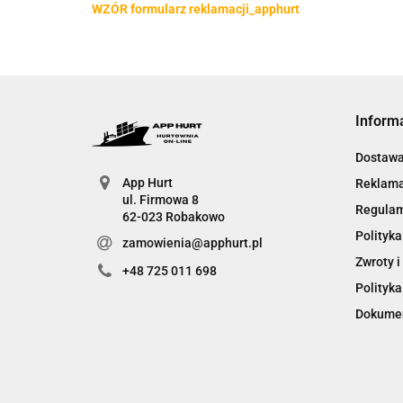
WZÓR formularz reklamacji_apphurt
Inform
Dostawa 
App Hurt
Reklama
ul. Firmowa 8
Regula
62-023 Robakowo
Polityka
zamowienia@apphurt.pl
Zwroty i
+48 725 011 698
Polityka
Dokumen