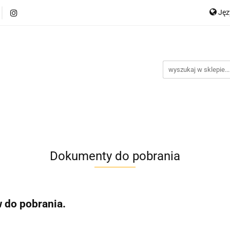
Ję
SPÓŁPRACA - Import
BAZA PRODUKTÓW
Dostawa i p
P
akt
Blog
En
BAZA PRODUKTÓW
Dostawa i płatności
Regulamin
Dokumenty do pobrania
 do pobrania.