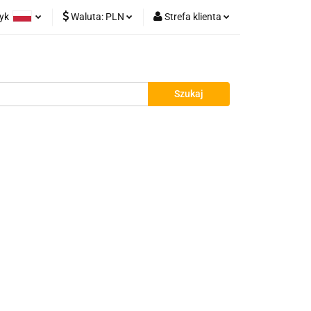
zyk
Waluta:
PLN
Strefa klienta
łatności
olski
PLN
Zaloguj się
glish
EUR
Zarejestruj się
Dodaj zgłoszenie
Zgody cookies
Kontakt
Blog