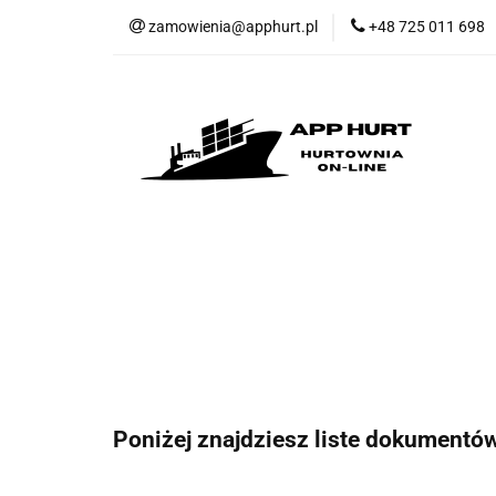
zamowienia@apphurt.pl
+48 725 011 698
KATEGORIE
W
Regulamin
Kont
KATEGORIE
WSPÓŁPRACA - Import
Poniżej znajdziesz liste dokumentów