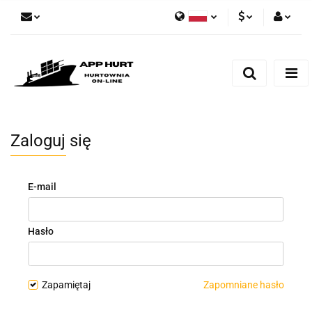
Polski
PLN
Zaloguj się
English
Zarejestruj się
EUR
Dodaj zgłoszenie
Zgody cookies
Zaloguj się
E-mail
Hasło
Zapamiętaj
Zapomniane hasło