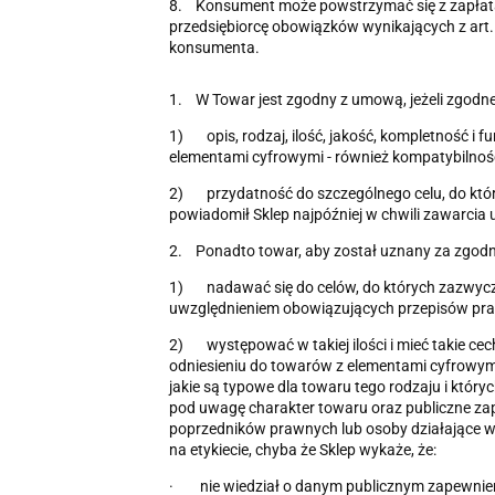
8. Konsument może powstrzymać się z zapłatą
przedsiębiorcę obowiązków wynikających z art.
konsumenta.
1. W Towar jest zgodny z umową, jeżeli zgodn
1) opis, rodzaj, ilość, jakość, kompletność i f
elementami cyfrowymi - również kompatybilność,
2) przydatność do szczególnego celu, do któreg
powiadomił Sklep najpóźniej w chwili zawarcia
2. Ponadto towar, aby został uznany za zgod
1) nadawać się do celów, do których zazwycza
uwzględnieniem obowiązujących przepisów praw
2) występować w takiej ilości i mieć takie cec
odniesieniu do towarów z elementami cyfrowymi
jakie są typowe dla towaru tego rodzaju i który
pod uwagę charakter towaru oraz publiczne zap
poprzedników prawnych lub osoby działające w i
na etykiecie, chyba że Sklep wykaże, że:
· nie wiedział o danym publicznym zapewnieniu