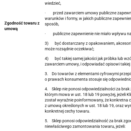
wiedzieć,
· przed zawarciem umowy publiczne zapewni
warunków i formy, w jakich publiczne zapewnie
Zgodność towaru z
sposób,
umową
· publiczne zapewnienie nie miało wpływu na 
3) być dostarczany z opakowaniem, akcesoriami
może rozsądnie oczekiwać;
4) być takiej samej jakości jak próbka lub wzór
zawarciem umowy, i odpowiadać opisowi takiej 
3. Do towarów z elementami cyfrowymi przepisy a
o prawach konsumenta stosuje się odpowiedni
4. Sklep nie ponosi odpowiedzialności za brak
którym mowa w ust. 18 lub 19 powyżej, jeżeli Kl
został wyraźnie poinformowany, że konkretna
z umową określonych w ust. 18 lub 19, oraz wy
konkretnej cechy towaru.
5. Sklep ponosi odpowiedzialność za brak zg
niewłaściwego zamontowania towaru, jeżeli: