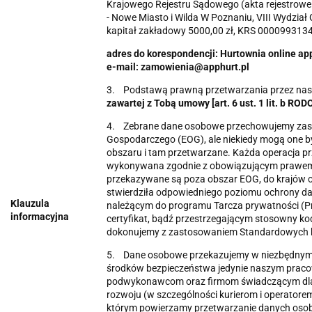
Krajowego Rejestru Sądowego (akta rejestro
- Nowe Miasto i Wilda W Poznaniu, VIII Wydzia
kapitał zakładowy 5000,00 zł, KRS 00009931
adres do korespondencji: Hurtownia online app
e-mail: zamowienia@apphurt.pl
3. Podstawą prawną przetwarzania przez nas 
zawartej z Tobą umowy [art. 6 ust. 1 lit. b RODO
4. Zebrane dane osobowe przechowujemy zasad
Gospodarczego (EOG), ale niekiedy mogą one b
obszaru i tam przetwarzane. Każda operacja p
wykonywana zgodnie z obowiązującym prawem,
przekazywane są poza obszar EOG, do krajów o
stwierdziła odpowiedniego poziomu ochrony da
Klauzula
należącym do programu Tarcza prywatności (Pr
informacyjna
certyfikat, bądź przestrzegającym stosowny k
dokonujemy z zastosowaniem Standardowych 
5. Dane osobowe przekazujemy w niezbędnym 
środków bezpieczeństwa jedynie naszym pra
podwykonawcom oraz firmom świadczącym dla n
rozwoju (w szczególności kurierom i operatore
którym powierzamy przetwarzanie danych os