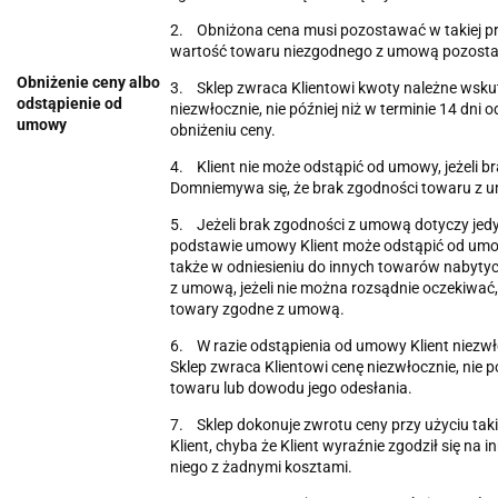
2. Obniżona cena musi pozostawać w takiej pro
wartość towaru niezgodnego z umową pozosta
Obniżenie ceny albo
3. Sklep zwraca Klientowi kwoty należne wskut
odstąpienie od
niezwłocznie, nie później niż w terminie 14 dni
umowy
obniżeniu ceny.
4. Klient nie może odstąpić od umowy, jeżeli b
Domniemywa się, że brak zgodności towaru z um
5. Jeżeli brak zgodności z umową dotyczy jed
podstawie umowy Klient może odstąpić od umow
także w odniesieniu do innych towarów nabytyc
z umową, jeżeli nie można rozsądnie oczekiwać,
towary zgodne z umową.
6. W razie odstąpienia od umowy Klient niezwł
Sklep zwraca Klientowi cenę niezwłocznie, nie p
towaru lub dowodu jego odesłania.
7. Sklep dokonuje zwrotu ceny przy użyciu tak
Klient, chyba że Klient wyraźnie zgodził się na i
niego z żadnymi kosztami.