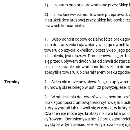
1) zostało ono przeprowadzone przez Sklep l
2)
niewłaściwe zamontowanie przeprowadzon
instrukcji dostarczonej przez Sklep lub osobę tr
prawach konsumenta.
1. Sklep ponosi odpowiedzialność za brak zgod
jego dostarczenia i ujawniony w ciągu dwóch lat
towaru do użycia, określony przez Sklep, jego 
ich imieniu, jest dłuższy. Domniemywa się, że 
się przed upływem dwóch lat od chwili dostarcze
o ile nie zostanie udowodnione inaczej lub do
specyfiką towaru lub charakterem braku zgodn
Terminy
2. Sklep nie może powoływać się na upływ ter
z umową określonego w ust. 22 powyżej, jeżeli b
3. W odniesieniu do towarów z elementami cyf
brak zgodności z umową treści cyfrowej lub usł
który wystąpił lub ujawnił się w czasie, w któ
Czas ten nie może być krótszy niż dwa lata od 
cyfrowymi. Domniemywa się, że brak zgodności 
wystąpił w tym czasie, jeżeli w tym czasie się uj