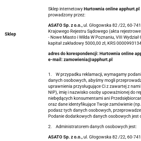
Sklep internetowy
Hurtownia online apphurt.pl
prowadzony przez:
ASATO Sp. z o.o.,
ul. Głogowska 82 /22, 60-741
Krajowego Rejestru Sądowego (akta rejestro
Sklep
- Nowe Miasto i Wilda W Poznaniu, VIII Wydzia
kapitał zakładowy 5000,00 zł, KRS 00009931
adres do korespondencji: Hurtownia online app
e-mail: zamowienia@apphurt.pl
1. W przypadku reklamacji, wymagamy podania 
danych osobowych, abyśmy mogli przeprowadzić 
uprawnienia przysługujące Ci z zawartej z nami
NIP), imię i nazwisko osoby upoważnionej do r
niebędących konsumentami ani Przedsiębiorcam
oraz dane identyfikujące Twoje zamówienie (np. 
podasz tych danych osobowych, przeprowadzeni
Podanie dodatkowych danych osobowych jest 
2. Administratorem danych osobowych jest:
ASATO Sp. z o.o.,
ul. Głogowska 82 /22, 60-741