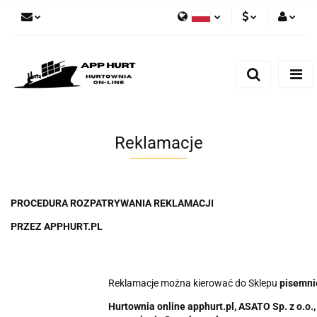
Polski
PLN
Zaloguj się
English
Zarejestruj się
EUR
Dodaj zgłoszenie
Zgody cookies
Reklamacje
PROCEDURA ROZPATRYWANIA REKLAMACJI
PRZEZ APPHURT.PL
Reklamacje można kierować do Sklepu
pisemn
Hurtownia online apphurt.pl, ASATO Sp. z o.o.