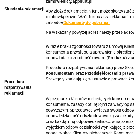
zamowienia@apphurt.pl
Składanie reklamacji
Aby złożyć reklamację, Klient może skorzystać
to obowiązkowe. Wzór formularza reklamacji mo
zakładce
Dokumenty do pobrania.
Na wskazany powyżej adres należy przesłać r
W razie braku zgodności towaru z umową Klie
konsumenta przysługują uprawnienia określon
odpowiada za zgodność towaru (Produktu) z 
Procedura rozpatrywania reklamacji przez Skl
Konsumentami oraz Przedsiębiorcami z praw
Szczegóły znajdują się w ustawie o prawach k
Procedura
rozpatrywania
reklamacji
W przypadku Klientów niebędących konsumenta
konsumenta, zasady dot. rękojmi za wady opisa
powyższym, Sprzedawca wyłącza swoją odpowi
odpowiedzialność odszkodowawczą za szkody z
oraz każdą inną odpowiedzialność, w najszers
wyjątkiem odpowiedzialności wynikającej z prz
ponosi wobec Klientów niebędących Konsument