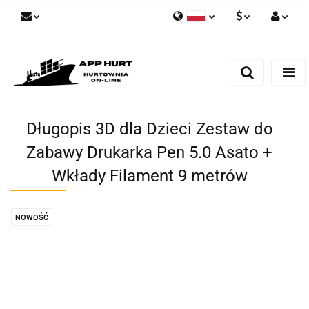
Polski
PLN
Zaloguj się
English
Zarejestruj się
EUR
Dodaj zgłoszenie
Zgody cookies
Długopis 3D dla Dzieci Zestaw do
Zabawy Drukarka Pen 5.0 Asato +
Wkłady Filament 9 metrów
NOWOŚĆ