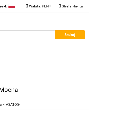
ęzyk
Waluta:
PLN
Strefa klienta
łatności
Polski
PLN
Zaloguj się
English
EUR
Zarejestruj się
Dodaj zgłoszenie
Zgody cookies
ontakt
Blog
 Mocna
Marki ASATO®