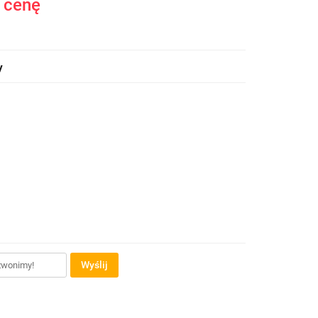
ć cenę
y
Wyślij