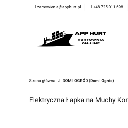
zamowienia@apphurt.pl
+48 725 011 698
KATEGORIE
W
Regulamin
Kont
KATEGORIE
WSPÓŁPRACA - Import
Strona główna
DOM I OGRÓD (Dom i Ogród)
Elektryczna Łapka na Muchy Ko