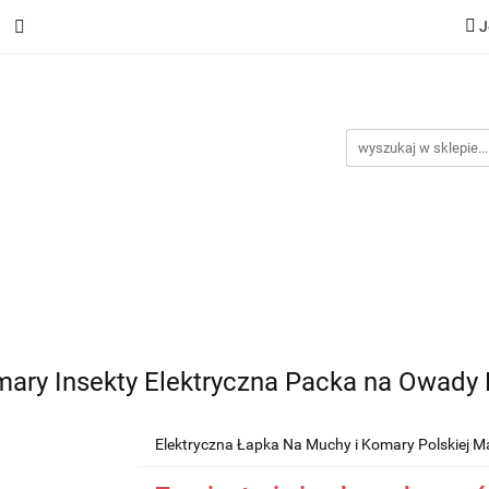
J
SPÓŁPRACA - Import
BAZA PRODUKTÓW
Dostawa i p
akt
Blog
BAZA PRODUKTÓW
Dostawa i płatności
Regulamin
K
mary Insekty Elektryczna Packa na Owady
Elektryczna Łapka Na Muchy i Komary Polskiej 