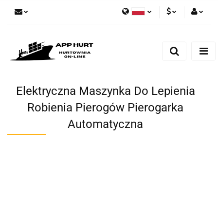
Polski
PLN
Zaloguj się
English
Zarejestruj się
EUR
Dodaj zgłoszenie
Zgody cookies
Elektryczna Maszynka Do Lepienia
Robienia Pierogów Pierogarka
Automatyczna