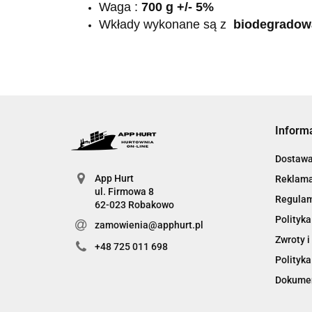
Waga :
700 g +/- 5%
Wkłady wykonane są z
biodegradow
Inform
Dostawa 
App Hurt
Reklama
ul. Firmowa 8
Regula
62-023 Robakowo
Polityka
zamowienia@apphurt.pl
Zwroty i
+48 725 011 698
Polityka
Dokumen