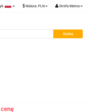
zyk
Waluta:
PLN
Strefa klienta
łatności
olski
PLN
Zaloguj się
glish
EUR
Zarejestruj się
Dodaj zgłoszenie
Zgody cookies
Kontakt
Blog
 cenę