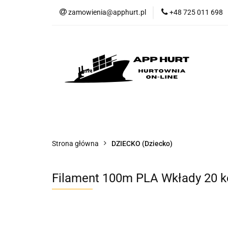
zamowienia@apphurt.pl
+48 725 011 698
KATEGORIE
W
Regulamin
Kont
KATEGORIE
WSPÓŁPRACA - Import
Strona główna
DZIECKO (Dziecko)
Filament 100m PLA Wkłady 20 k