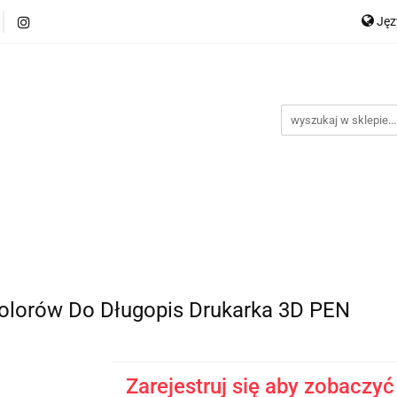
Ję
SPÓŁPRACA - Import
BAZA PRODUKTÓW
Dostawa i p
P
akt
Blog
En
BAZA PRODUKTÓW
Dostawa i płatności
Regulamin
olorów Do Długopis Drukarka 3D PEN
Zarejestruj się aby zobaczyć