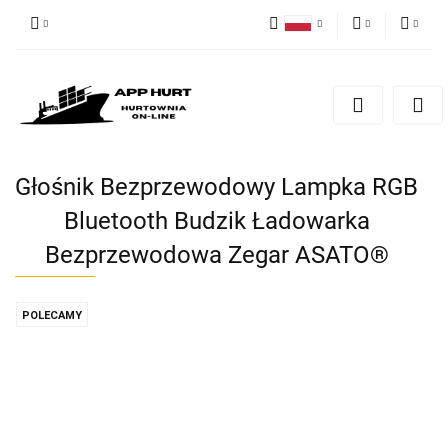
Polski
PLN
Zaloguj się
English
Zarejestruj się
EUR
Dodaj zgłoszenie
Zgody cookies
Głośnik Bezprzewodowy Lampka RGB
Bluetooth Budzik Ładowarka
Bezprzewodowa Zegar ASATO®
POLECAMY