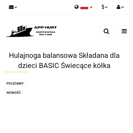
Polski
PLN
Zaloguj się
English
Zarejestruj się
EUR
Dodaj zgłoszenie
Zgody cookies
Hulajnoga balansowa Składana dla
dzieci BASIC Świecące kółka
POLECAMY
NOWOŚĆ