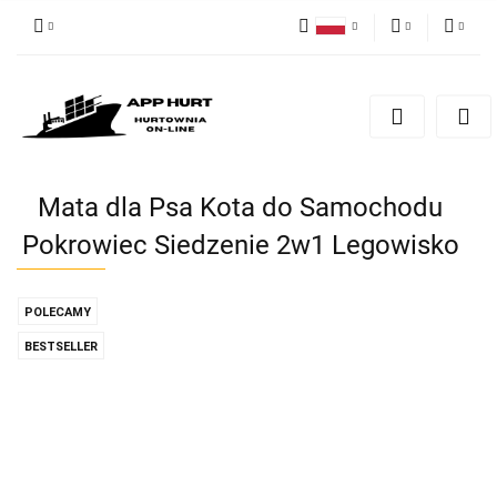
Polski
PLN
Zaloguj się
English
Zarejestruj się
EUR
Dodaj zgłoszenie
Zgody cookies
Mata dla Psa Kota do Samochodu
Pokrowiec Siedzenie 2w1 Legowisko
POLECAMY
BESTSELLER