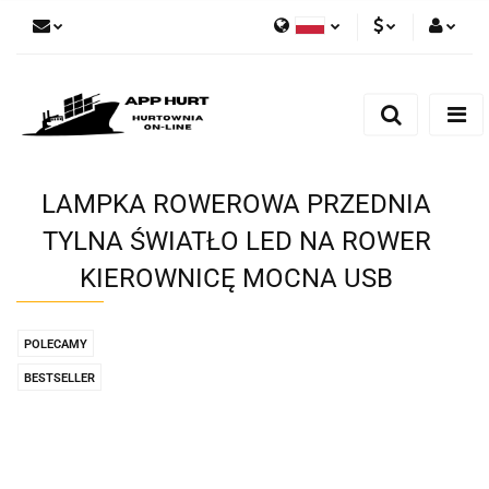
Polski
PLN
Zaloguj się
English
Zarejestruj się
EUR
Dodaj zgłoszenie
Zgody cookies
LAMPKA ROWEROWA PRZEDNIA
TYLNA ŚWIATŁO LED NA ROWER
KIEROWNICĘ MOCNA USB
POLECAMY
BESTSELLER