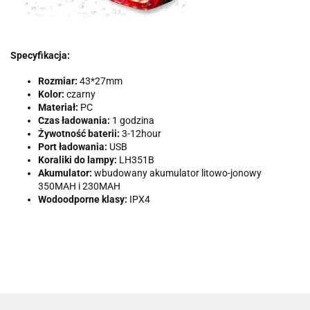
Specyfikacja:
Rozmiar:
43*27mm
Kolor:
czarny
Materiał:
PC
Czas ładowania:
1 godzina
Żywotność baterii:
3-12hour
Port ładowania:
USB
Koraliki do lampy:
LH351B
Akumulator:
wbudowany akumulator litowo-jonowy
350MAH i 230MAH
Wodoodporne klasy:
IPX4