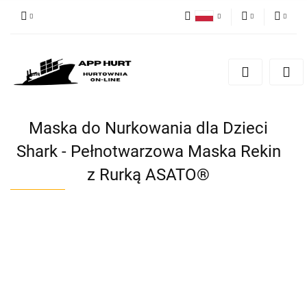
Polski
PLN
Zaloguj się
English
Zarejestruj się
EUR
Dodaj zgłoszenie
Zgody cookies
Maska do Nurkowania dla Dzieci
Shark - Pełnotwarzowa Maska Rekin
z Rurką ASATO®