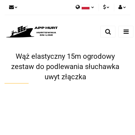
Polski
PLN
Zaloguj się
English
Zarejestruj się
EUR
Dodaj zgłoszenie
Zgody cookies
Wąż elastyczny 15m ogrodowy
zestaw do podlewania słuchawka
uwyt złączka